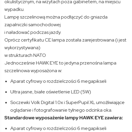
okulistycznym, na wizytach poza gabinetem, na miejscu
wypadku.
Lampę szczelinową można podłączyć do gniazda
zapalniczki samochodowej
i naładować podczas jazdy.
Oprócz certyfikatu CE lampa została zarejestrowana (i jest
wykorzystywana)
w strukturach NATO
Jednocześnie HAWK EYE to jedyna przenośna lampa
szczelinowa wyposażona w:
Aparat cyfrowy o rozdzielczości 6 megapikseli
Ultra jasne, białe oświetlenie LED (5W)
Soczewki Volk Digital 1.0x i SuperPupil XL umożliwiające
oglądanie i fotografowanie tylnego odcinka oka.
Standardowe wyposażenie lampy HAWK EYE zawiera:
Aparat cyfrowy o rozdzielczości 6 megapikseli