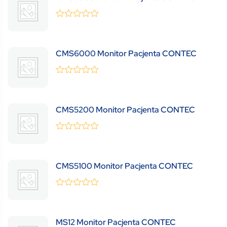
0
(0 Review )
out
of
5
CMS6000 Monitor Pacjenta CONTEC
0
(0 Review )
out
of
5
CMS5200 Monitor Pacjenta CONTEC
0
(0 Review )
out
of
5
CMS5100 Monitor Pacjenta CONTEC
0
(0 Review )
out
of
5
MS12 Monitor Pacjenta CONTEC