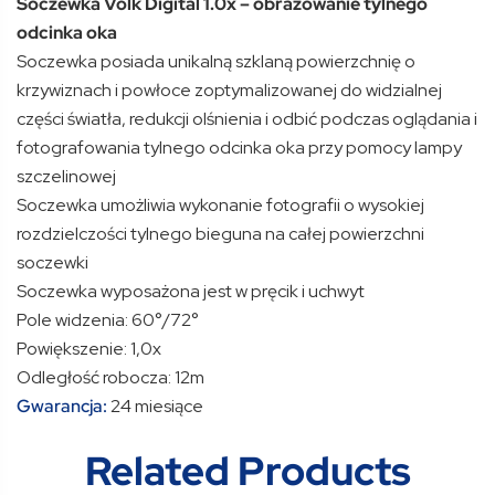
Soczewka Volk Digital 1.0x – obrazowanie tylnego
odcinka oka
Soczewka posiada unikalną szklaną powierzchnię o
krzywiznach i powłoce zoptymalizowanej do widzialnej
części światła, redukcji olśnienia i odbić podczas oglądania i
fotografowania tylnego odcinka oka przy pomocy lampy
szczelinowej
Soczewka umożliwia wykonanie fotografii o wysokiej
rozdzielczości tylnego bieguna na całej powierzchni
soczewki
Soczewka wyposażona jest w pręcik i uchwyt
Pole widzenia: 60°/72°
Powiększenie: 1,0x
Odległość robocza: 12m
Gwarancja:
24 miesiące
Related Products