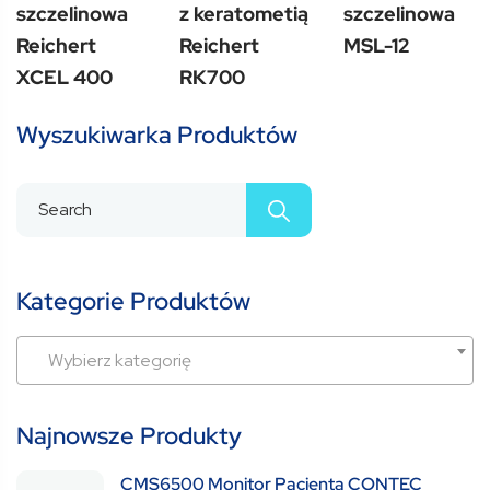
of
of
of
szczelinowa
z keratometią
szczelinowa
5
5
5
Reichert
Reichert
MSL-12
XCEL 400
RK700
Wyszukiwarka Produktów
Kategorie Produktów
Wybierz kategorię
Najnowsze Produkty
CMS6500 Monitor Pacjenta CONTEC