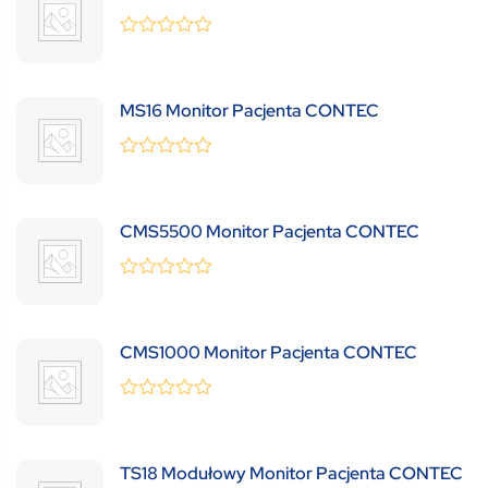
0
(0 Review )
out
of
5
MS16 Monitor Pacjenta CONTEC
0
(0 Review )
out
of
5
CMS5500 Monitor Pacjenta CONTEC
0
(0 Review )
out
of
5
CMS1000 Monitor Pacjenta CONTEC
0
(0 Review )
out
of
5
TS18 Modułowy Monitor Pacjenta CONTEC