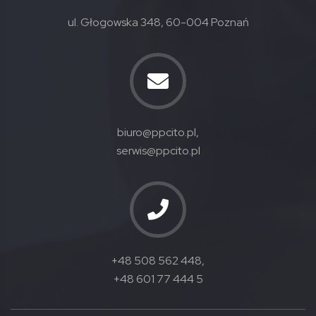
ul. Głogowska 348, 60-004 Poznań
biuro@ppcito.pl,
serwis@ppcito.pl
+48 508 562 448,
+48 601 77 444 5