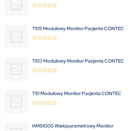
0
(0 Review )
out
of
5
TS15 Modułowy Monitor Pacjenta CONTEC
0
(0 Review )
out
of
5
TS13 Modułowy Monitor Pacjenta CONTEC
0
(0 Review )
out
of
5
TS1 Modułowy Monitor Pacjenta CONTEC
0
(0 Review )
out
of
5
HMS1000 Wieloparametrowy Monitor