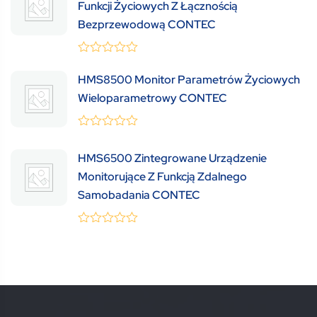
Funkcji Życiowych Z Łącznością
Bezprzewodową CONTEC
0
(0 Review )
out
HMS8500 Monitor Parametrów Życiowych
of
Wieloparametrowy CONTEC
5
0
(0 Review )
out
HMS6500 Zintegrowane Urządzenie
of
5
Monitorujące Z Funkcją Zdalnego
Samobadania CONTEC
0
(0 Review )
out
of
5