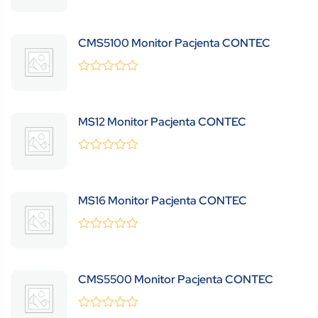
0
(0 Review )
out
of
5
CMS5100 Monitor Pacjenta CONTEC
0
(0 Review )
out
of
5
MS12 Monitor Pacjenta CONTEC
0
(0 Review )
out
of
5
MS16 Monitor Pacjenta CONTEC
0
(0 Review )
out
of
5
CMS5500 Monitor Pacjenta CONTEC
0
(0 Review )