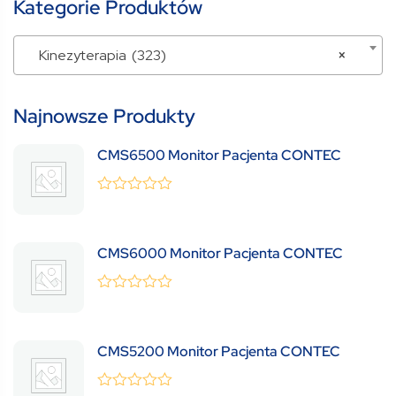
Kategorie Produktów
Kinezyterapia (323)
×
Najnowsze Produkty
CMS6500 Monitor Pacjenta CONTEC
0
(0 Review )
out
of
5
CMS6000 Monitor Pacjenta CONTEC
0
(0 Review )
out
of
5
CMS5200 Monitor Pacjenta CONTEC