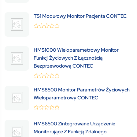
out
of
5
TS1 Modułowy Monitor Pacjenta CONTEC
0
(0 Review )
out
of
5
HMS1000 Wieloparametrowy Monitor
Funkcji Życiowych Z Łącznością
Bezprzewodową CONTEC
0
(0 Review )
out
HMS8500 Monitor Parametrów Życiowych
of
Wieloparametrowy CONTEC
5
0
(0 Review )
out
HMS6500 Zintegrowane Urządzenie
of
5
Monitorujące Z Funkcją Zdalnego