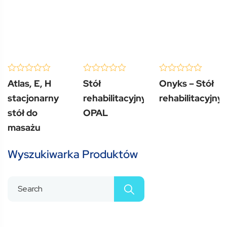
(0 Review )
(0 Review )
(0 Review )
0
0
0
Atlas, E, H
Stół
Onyks – Stół
out
out
out
of
of
of
stacjonarny
rehabilitacyjny
rehabilitacyjny
5
5
5
stół do
OPAL
masażu
Wyszukiwarka Produktów