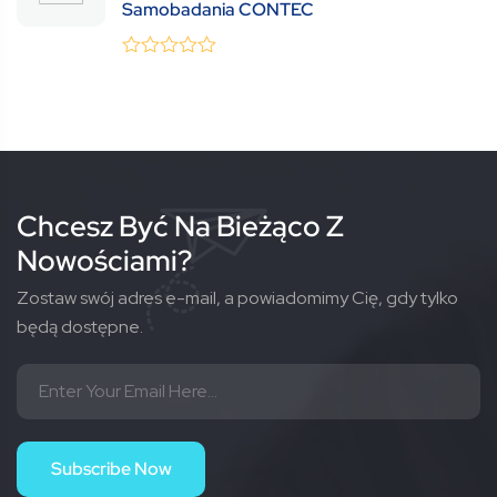
Samobadania CONTEC
0
(0 Review )
out
of
5
Chcesz Być Na Bieżąco Z
Nowościami?
Zostaw swój adres e-mail, a powiadomimy Cię, gdy tylko
będą dostępne.
Subscribe Now