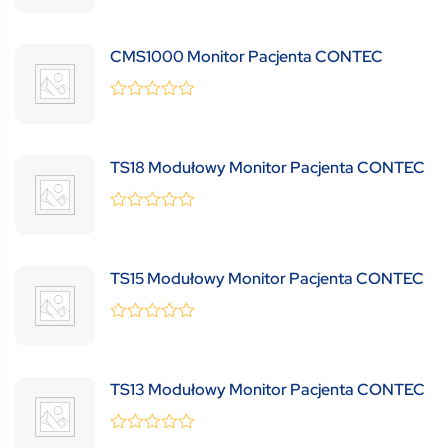
out
of
5
CMS1000 Monitor Pacjenta CONTEC
0
(0 Review )
out
of
5
TS18 Modułowy Monitor Pacjenta CONTEC
0
(0 Review )
out
of
5
TS15 Modułowy Monitor Pacjenta CONTEC
0
(0 Review )
out
of
5
TS13 Modułowy Monitor Pacjenta CONTEC
0
(0 Review )