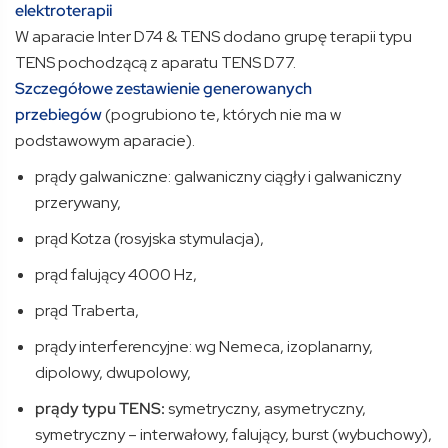
elektroterapii
W aparacie Inter D74 & TENS dodano grupę terapii typu
TENS pochodzącą z aparatu TENS D77.
Szczegółowe zestawienie generowanych
przebiegów
(pogrubiono te, których nie ma w
podstawowym aparacie).
prądy galwaniczne: galwaniczny ciągły i galwaniczny
przerywany,
prąd Kotza (rosyjska stymulacja),
prąd falujący 4000 Hz,
prąd Traberta,
prądy interferencyjne: wg Nemeca, izoplanarny,
dipolowy, dwupolowy,
prądy typu TENS:
symetryczny, asymetryczny,
symetryczny – interwałowy, falujący, burst (wybuchowy),