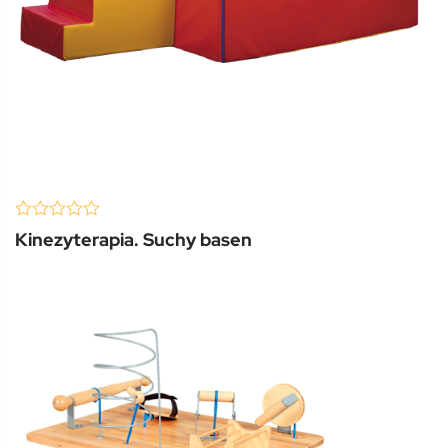
(0 Review )
0
Kinezyterapia. Suchy basen
out
of
5