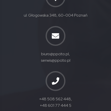
ul. Głogowska 348, 60-004 Poznań
biuro@ppcito.pl,
serwis@ppcito.pl
+48 508 562 448,
+48 601 77 444 5