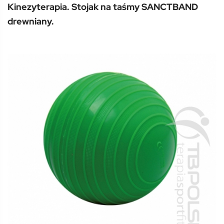
(0 Review )
0
Kinezyterapia. Stojak na taśmy SANCTBAND
out
of
drewniany.
5