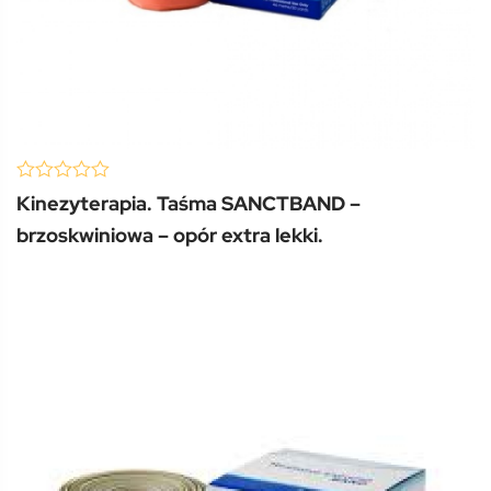
(0 Review )
0
Kinezyterapia. Taśma SANCTBAND –
out
of
brzoskwiniowa – opór extra lekki.
5