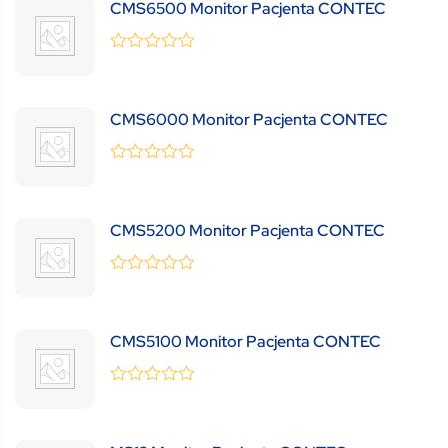
CMS6500 Monitor Pacjenta CONTEC
0
(0 Review )
out
of
5
CMS6000 Monitor Pacjenta CONTEC
0
(0 Review )
out
of
5
CMS5200 Monitor Pacjenta CONTEC
0
(0 Review )
out
of
5
CMS5100 Monitor Pacjenta CONTEC
0
(0 Review )
out
of
5