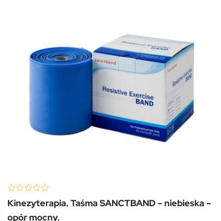
(0 Review )
0
Kinezyterapia. Taśma SANCTBAND – niebieska –
out
of
opór mocny.