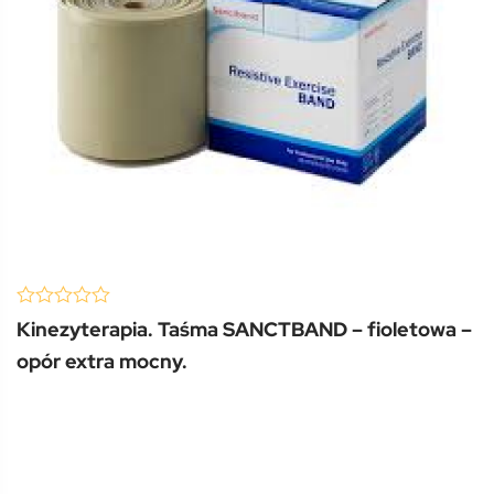
(0 Review )
0
Kinezyterapia. Taśma SANCTBAND – fioletowa –
out
of
opór extra mocny.
5