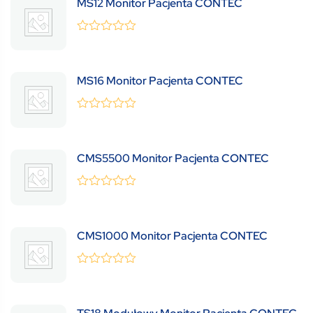
MS12 Monitor Pacjenta CONTEC
0
(0 Review )
out
of
5
MS16 Monitor Pacjenta CONTEC
0
(0 Review )
out
of
5
CMS5500 Monitor Pacjenta CONTEC
0
(0 Review )
out
of
5
CMS1000 Monitor Pacjenta CONTEC
0
(0 Review )
out
of
5