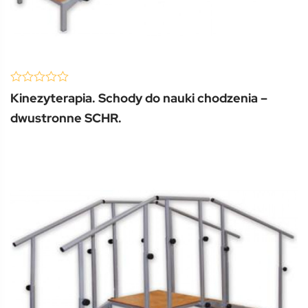
(0 Review )
0
Kinezyterapia. Schody do nauki chodzenia –
out
of
dwustronne SCHR.
5