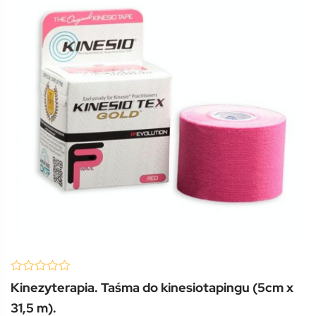
(0 Review )
0
Kinezyterapia. Taśma do kinesiotapingu (5cm x
out
of
31,5 m).
5