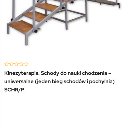
(0 Review )
0
Kinezyterapia. Schody do nauki chodzenia –
out
of
uniwersalne (jeden bieg schodów i pochylnia)
5
SCHR/P.