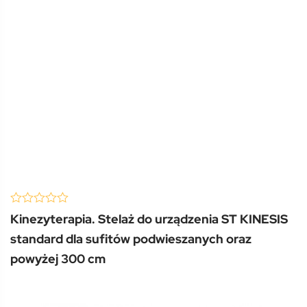
(0 Review )
0
Kinezyterapia. Stelaż do urządzenia ST KINESIS
out
of
standard dla sufitów podwieszanych oraz
5
powyżej 300 cm