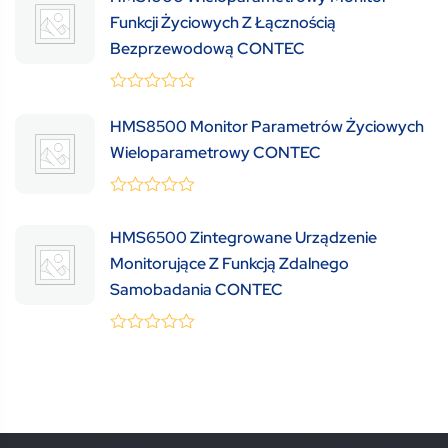
Funkcji Życiowych Z Łącznością
Bezprzewodową CONTEC
0
(0 Review )
out
HMS8500 Monitor Parametrów Życiowych
of
Wieloparametrowy CONTEC
5
0
(0 Review )
out
HMS6500 Zintegrowane Urządzenie
of
5
Monitorujące Z Funkcją Zdalnego
Samobadania CONTEC
0
(0 Review )
out
of
5