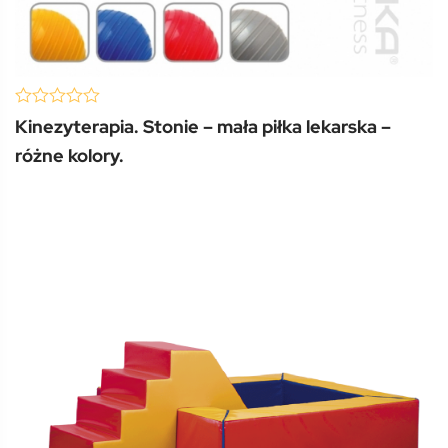
(0 Review )
0
Kinezyterapia. Stonie – mała piłka lekarska –
out
of
różne kolory.
5