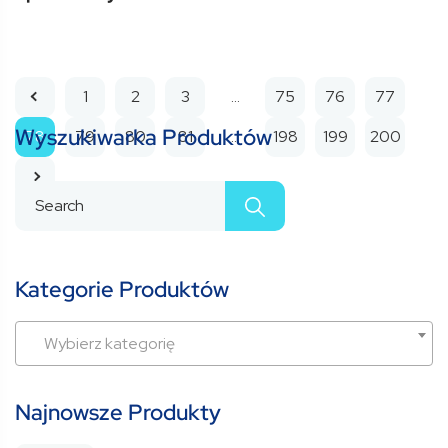
5
1
2
3
…
75
76
77
Wyszukiwarka Produktów
78
79
80
81
…
198
199
200
Kategorie Produktów
Wybierz kategorię
Najnowsze Produkty