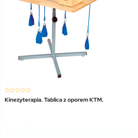
(0 Review )
0
Kinezyterapia. Tablica z oporem KTM.
out
of
5