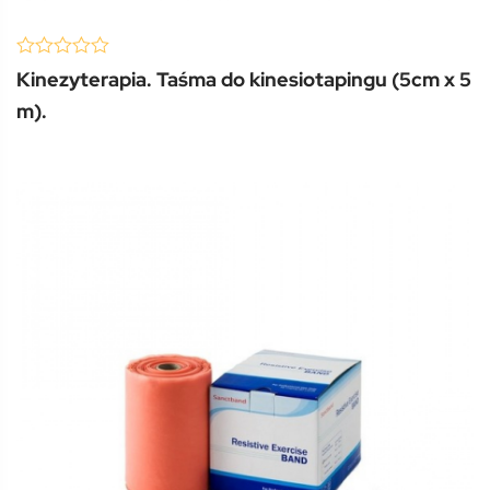
(0 Review )
0
Kinezyterapia. Taśma do kinesiotapingu (5cm x 5
out
of
m).
5